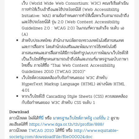
เว็บ (World Wide Web Consortium: W3C) คณะริเริ่มดำเนิน
การทำให้เว็บเข้าถึงและใช้ประโยชน์ได้ (Web Accessibility
Initiative: WAI) ตามข้อกำหนดการทำให้เนื้อหาเว็บสามารถเข้าถึง
และใช้ประโยชน์ได้ รุ่น 2.0 (Web Content Accessibility
Guidelines 2.0 : WCAG 2.0) ในเกณฑ์ความสำเร็จ ระดับ เอ
(A)
สำหรับประเทศไทย สำนักงานปลัดกระทรวงเทคโนโลยีสารสนเทศ
และการสื่อสาร โดยสำนักส่งเสริมและพัฒนาการใช้เทคโนโลยี
สารสนเทศและสารสื่อสารได้มีการจัดทำรูปแบบการพัฒนาเว็บไซต์ให้
เป็นเว็บไซต์ที่ทุกคนสามารถเข้าถึงได้และเกณฑ์มาตรฐานฉบับภาษา
ไทยขึ้น ภายใต้ชื่อ “Thai Web Content Accessibility
Guidelines 2010 (TWCAG 2010)”
เว็บไซต์ควรสอดคล้องกับข้อกำหนดของ W3C สำหรับ
HyperText Markup Language (HTML) อย่างน้อย HTML
4.01
หากเว็บไซต์ใช้ Cascading Style Sheets (CSS) ควรสอดคล้อง
กับข้อกำหนดของ W3C สำหรับ CSS ระดับ 1
Download
ดาวน์โหลด ไฟล์ได้
ที่นี่
หรือ
มาตรฐานเว็บไซต์ภาครัฐ เวอร์ชั่น 2
ดูราย
ละเอียดได้ที่
https://www.dga.or.th/th/profile/888/
ดาวน์โหลด
TWCAG 2010
ได้ที่นี่ หรือ
http://www.equitable-
society.com/downloadFile/file000024.doc