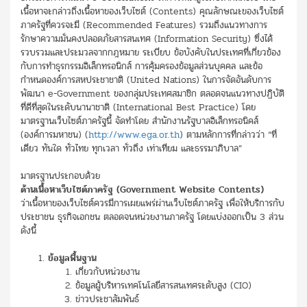
เนื้อหาจะกล่าวถึงเนื้อหาของเว็บไซต์ (Contents) คุณลักษณะของเว็บไซต์
ภาครัฐที่ควรจะมี (Recommended Features) รวมถึงแนวทางการ
รักษาความมั่นคงปลอดภัยสารสนเทศ (Information Security) ซึ่งได้
รวบรวมและประมวลจากกฎหมาย ระเบียบ ข้อบังคับในประเทศที่เกี่ยวข้อง
กับการทำธุรกรรมอิเล็กทรอนิกส์ การคุ้มครองข้อมูลส่วนบุคคล และข้อ
กำหนดองค์การสหประชาชาติ (United Nations) ในการจัดอันดับการ
พัฒนา e-Government ของกลุ่มประเทศสมาชิก ตลอดจนแนวทางปฏิบัติ
ที่ดีที่สุดในระดับนานาชาติ (International Best Practice) โดย
มาตรฐานเว็บไซต์ภาครัฐนี้ จัดทำโดย สำนักงานรัฐบาลอิเล็กทรอนิคส์
(องค์การมหาชน) (
http://www.ega.or.th
) ตามหลักการที่กล่าวว่า “ที่
เดียว ทันใด ทั่วไทย ทุกเวลา ทั่วถึง เท่าเทียม และธรรมาภิบาล”
มาตรฐานประกอบด้วย
ด้านเนื้อหาเว็บไซต์ภาครัฐ (
Government Website Contents)
ว่าเนื้อหาของเว็บไซต์ควรมีการเผยแพร่ผ่านเว็บไซต์ภาครัฐ เพื่อให้บริการกับ
ประชาชน ธุรกิจเอกชน ตลอดจนหน่วยงานภาครัฐ โดยแบ่งออกเป็น 3 ส่วน
ดังนี้
ข้อมูลพื้นฐาน
เกี่ยวกับหน่วยงาน
ข้อมูลผู้บริหารเทคโนโลยีสารสนเทศระดับสูง (CIO)
ข่าวประชาสัมพันธ์